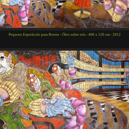
Pequeno Espetáculo para Botero - Óleo sobre tela - 400 x 120 cm - 2012