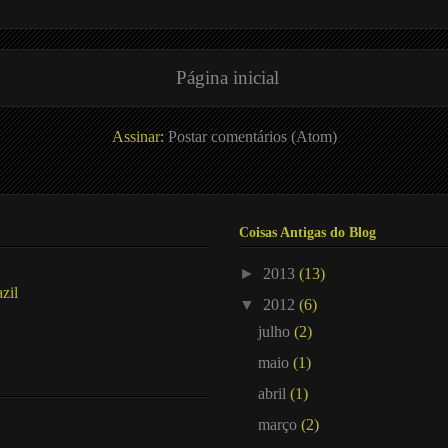
Página inicial
Assinar:
Postar comentários (Atom)
Coisas Antigas do Blog
►
2013
(13)
zil
▼
2012
(6)
julho
(2)
maio
(1)
abril
(1)
março
(2)