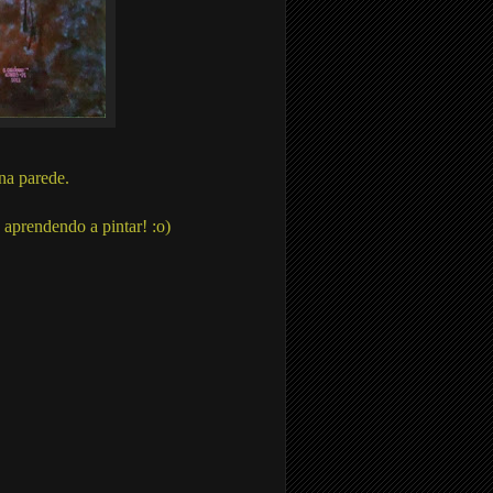
na parede.
 aprendendo a pintar! :o)