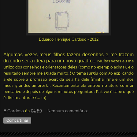
Eduardo Henrique Cardoso - 2012
Algumas vezes meus filhos fazem desenhos e me trazem
dizendo ser a ideia para um novo quadro...
Muitas vezes eu me
utilizo dos conselhos e orientações deles (como no exemplo acima),
e o
resultado sempre me agrada muito
!! O tema surgiu comigo explicando
a ele sobre a profissão exercida pela tia dele (minha irmã e um dos
meus grandes amores)
... Recentemente ele entrou no ateliê com ar
pensativo e depois de alguns minutos perguntou: Pai, você sabe o quê
é direito autoral??...
:o)
E.Cardoso
às
04:50
Nenhum comentário:
Compartilhar